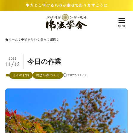
生きとし生けるものが幸せでありますように
MENU
ホーム
中道を歩む
日々の記録
2022
今日の作業
11/12
2022-11-12
日々の記録
瞑想の森づくり