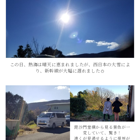
この日、熱海は晴天に恵まれましたが、西日本の大雪によ
り、新幹線が大幅に遅れました⛄
毘沙門堂横から見る景色が一
変していて、驚き！
遠くが見通せるように視界が