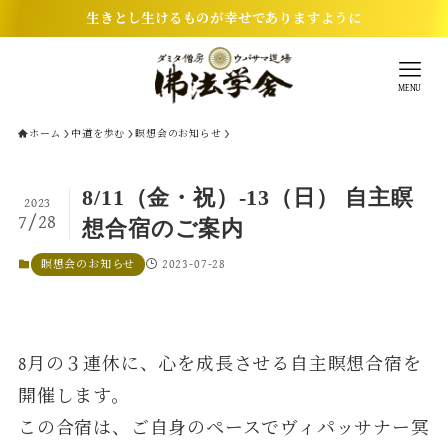
生きとし生けるものが幸せでありますように
MENU
ホーム
中道を歩む
瞑想会のお知らせ
8/11（金・祝）-13（日） 自主瞑
2023
7/28
想合宿のご案内
2023-07-28
瞑想会のお知らせ
8月の３連休に、心を成長させる自主瞑想合宿を
開催します。
この合宿は、ご自身のペースでヴィパッサナー冥