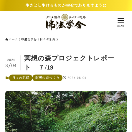
生きとし生けるものが幸せでありますように
MENU
ホーム
中道を歩む
日々の記録
冥想の森プロジェクトレポー
2024
8/04
ト ７/19
2024-08-04
日々の記録
瞑想の森づくり