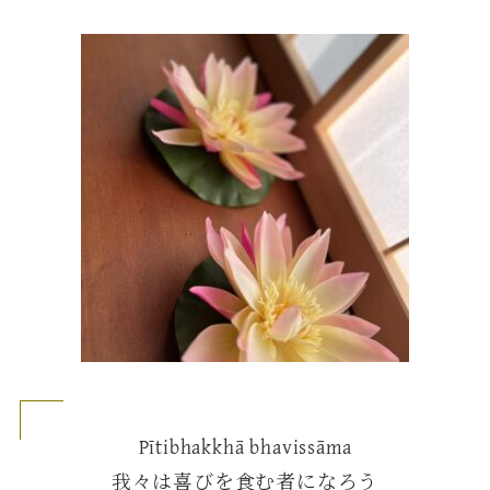
Pītibhakkhā bhavissāma
我々は喜びを食む者になろう